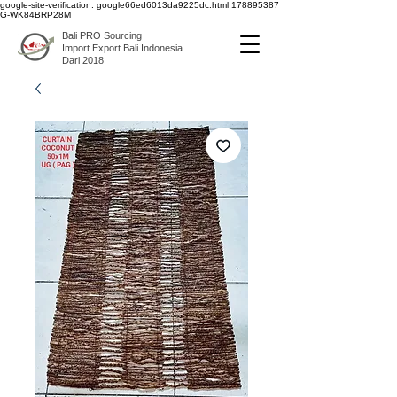
google-site-verification: google66ed6013da9225dc.html
178895387
G-WK84BRP28M
Bali PRO Sourcing
Import Export Bali Indonesia
Dari 2018