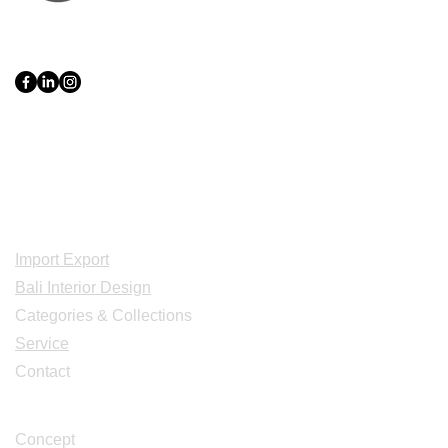
PT Bali PRO Sourcing Import
Export Groupe
Toko.nc
Indonesia, Bali & java :
+62 819 1638
0124
Adresse: Jl. Gn. Tangkuban Perahu
No.228, Kerobokan Kelod, Kec. Kuta
Utara, Kabupaten Badung, Bali 80361
Acceuil
Import Export
Bali Interior Design
Categories & Collections
Service
Contact
Studio Design
Concept