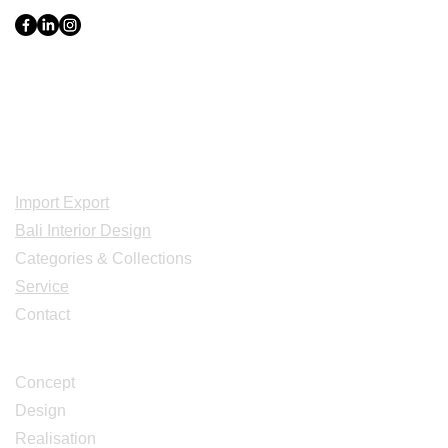
Indonesia, Bali & java :
+62 819 1638
0124
Adresse: Jl. Gn. Tangkuban Perahu
No.228, Kerobokan Kelod, Kec. Kuta
Utara, Kabupaten Badung, Bali 80361
Acceuil
Import Export
Bali Interior Design
Categories & Collections
Service
Contact
Studio Design
Concept
Design
Realisation