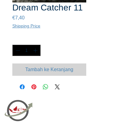
Dream Catcher 11
Harga
€7,40
Shipping Price
Kuantitas
*
Tambah ke Keranjang
PT Bali PRO Sourcing Import
Export Groupe
Toko.nc