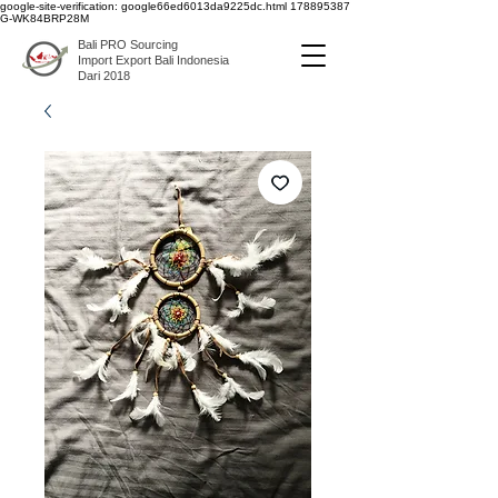
google-site-verification: google66ed6013da9225dc.html
178895387
G-WK84BRP28M
Bali PRO Sourcing
Import Export Bali Indonesia
Dari 2018