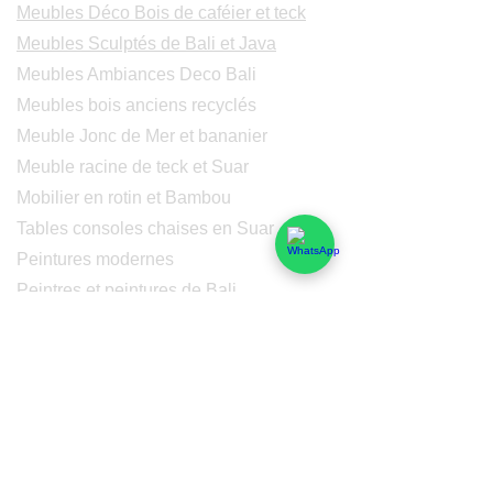
Meubles Déco Bois de caféier et teck
Meubles Sculptés de Bali et Java
Meubles Ambiances Deco Bali
Meubles bois anciens recyclés
Meuble Jonc de Mer et bananier
Meuble racine de teck et Suar
Mobilier en rotin et Bambou
Tables consoles chaises en Suar
Peintures modernes
Peintres et peintures de Bali
Lampe Luminaires Eclairage
Eclairage - Lumaines en cuivre
Others
Services
Qui sommes-nous
Nos domaines de compétences