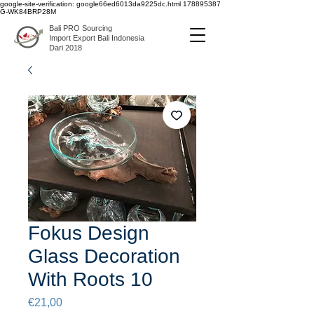
google-site-verification: google66ed6013da9225dc.html
178895387
G-WK84BRP28M
Bali PRO Sourcing
Import Export Bali Indonesia
Dari 2018
Fokus Design
Glass Decoration
With Roots 10
Harga
€21,00