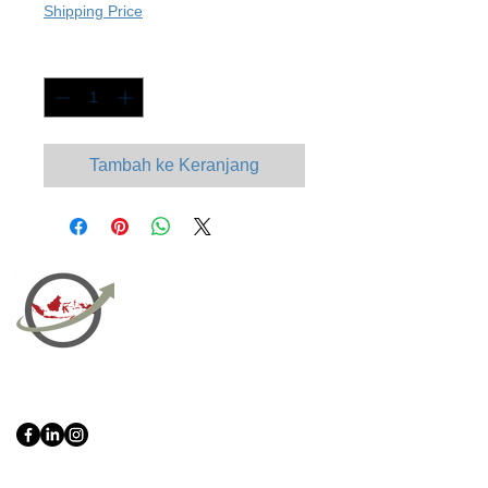
Shipping Price
Kuantitas
*
Tambah ke Keranjang
PT Bali PRO Sourcing Import
Export Groupe
Toko.nc
Indonesia, Bali & java :
+62 819 1638