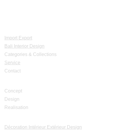
0124
Adresse: Jl. Gn. Tangkuban Perahu
No.228, Kerobokan Kelod, Kec. Kuta
Utara, Kabupaten Badung, Bali 80361
Acceuil
Import Export
Bali Interior Design
Categories & Collections
Service
Contact
Studio Design
Concept
Design
Realisation
Catalogues
Décoration Intérieur Extérieur Design