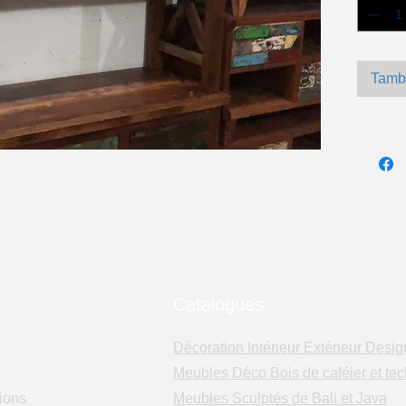
Tamb
Catalogues
Décoration Intérieur Extérieur Desig
Meubles Déco Bois de caféier et tec
ions
Meubles Sculptés de Bali et Java