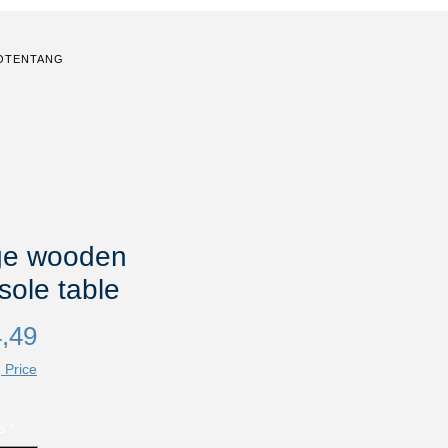
O
TENTANG
ge wooden
ole table
Harga
,49
 Price
s
*