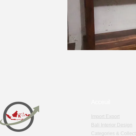
Acceuil
Import Export
Bali Interior Design
Categories & Collect