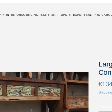
AIN INTERIOR
SOURCING
IMPORT EXPORT
BALI PRO CARG
CATALOGUES
Lar
Cons
€134
Shipping
Kuantita