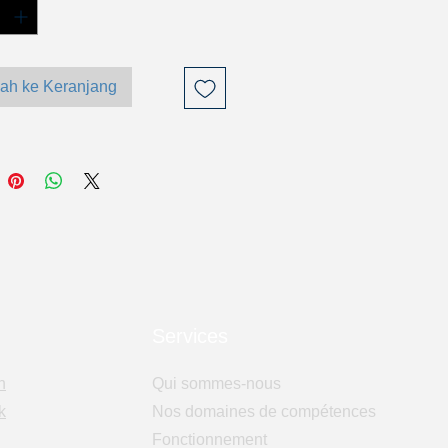
ah ke Keranjang
Services
n
Qui sommes-nous
k
Nos domaines de compétences
Fonctionnement