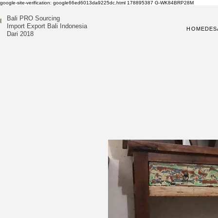
google-site-verification: google66ed6013da9225dc.html
178895387
G-WK84BRP28M
Bali PRO Sourcing
Import Export Bali Indonesia
HOME
DES
Dari 2018