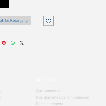
ah ke Keranjang
Services
n
Qui sommes-nous
k
Nos domaines de compétences
Fonctionnement