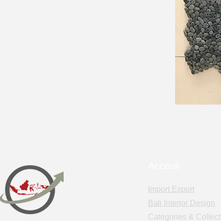
Acceuil
Import Export
Bali Interior Design
Categories & Collect