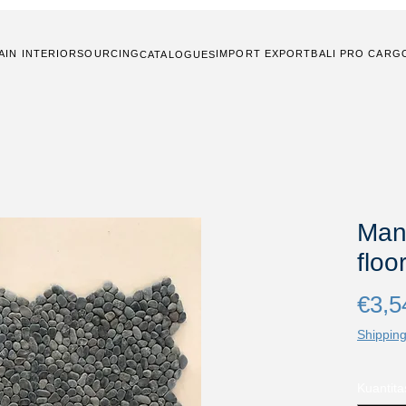
AIN INTERIOR
SOURCING
IMPORT EXPORT
BALI PRO CARG
CATALOGUES
Mani
floo
€3,5
Shipping
Kuantita