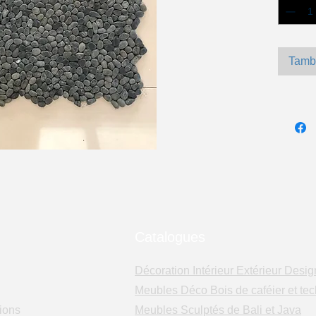
Tamb
Catalogues
Décoration Intérieur Extérieur Desig
Meubles Déco Bois de caféier et tec
ions
Meubles Sculptés de Bali et Java