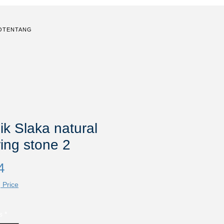
O
TENTANG
k Slaka natural
ring stone 2
Harga
4
 Price
s
*