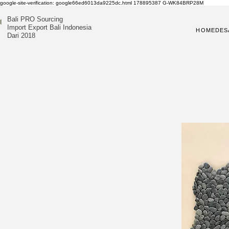
google-site-verification: google66ed6013da9225dc.html
178895387
G-WK84BRP28M
Bali PRO Sourcing
Import Export Bali Indonesia
HOME
DES
Dari 2018