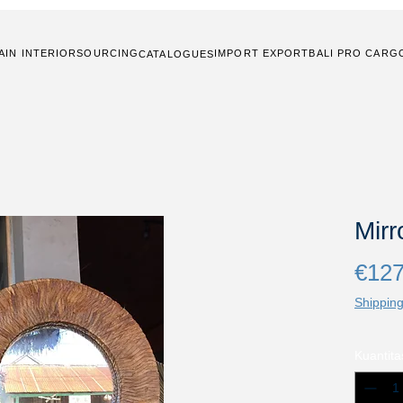
AIN INTERIOR
SOURCING
IMPORT EXPORT
BALI PRO CARG
CATALOGUES
Mirr
€127
Shipping
Kuantita