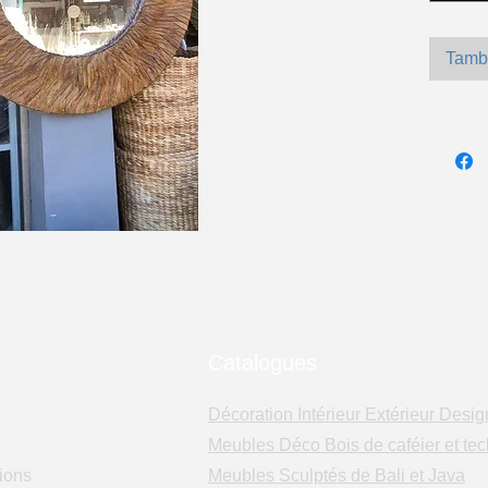
Tamb
Catalogues
Décoration Intérieur Extérieur Desig
Meubles Déco Bois de caféier et tec
ions
Meubles Sculptés de Bali et Java