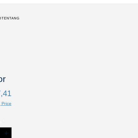
O
TENTANG
or
Harga
,41
 Price
s
*