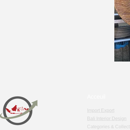
Acceuil
Import Export
Bali Interior Design
Categories & Collect