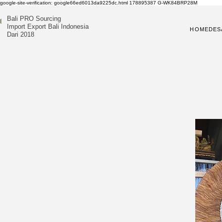
google-site-verification: google66ed6013da9225dc.html
178895387
G-WK84BRP28M
Bali PRO Sourcing
Import Export Bali Indonesia
HOME
DES
Dari 2018