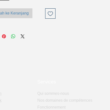
ah ke Keranjang
Services
n
Qui sommes-nous
k
Nos domaines de compétences
Fonctionnement