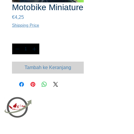
Motobike Miniature
Harga
€4,25
Shipping Price
Kuantitas
*
Tambah ke Keranjang
PT Bali PRO Sourcing Import
Export Groupe
Toko.nc