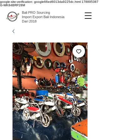
google-site-verification: google66ed6013da9225dc.html
178895387
G-WK84BRP28M
Bali PRO Sourcing
Import Export Bali Indonesia
Dari 2018