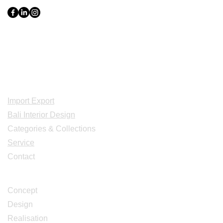
Indonesia, Bali & java :
+62 819 1638
0124
Adresse: Jl. Gn. Tangkuban Perahu
No.228, Kerobokan Kelod, Kec. Kuta
Utara, Kabupaten Badung, Bali 80361
Acceuil
Import Export
Bali Interior Design
Categories & Collections
Service
Contact
Studio Design
Concept
Design
Realisation