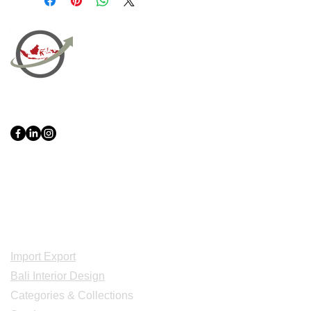
PT Bali PRO Sourcing Import
Export Groupe
Toko.nc
Indonesia, Bali & java :
+62 819 1638
0124
Adresse: Jl. Gn. Tangkuban Perahu
No.228, Kerobokan Kelod, Kec. Kuta
Utara, Kabupaten Badung, Bali 80361
Acceuil
Import Export
Bali Interior Design
Categories & Collections