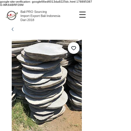
google-site-verification: google66ed6013da9225dc.html
178895387
G-WK84BRP28M
Bali PRO Sourcing
Import Export Bali Indonesia
Dari 2018