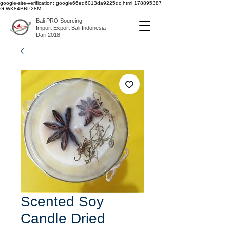
google-site-verification: google66ed6013da9225dc.html
178895387
G-WK84BRP28M
Bali PRO Sourcing
Import Export Bali Indonesia
Dari 2018
Scented Soy
Candle Dried