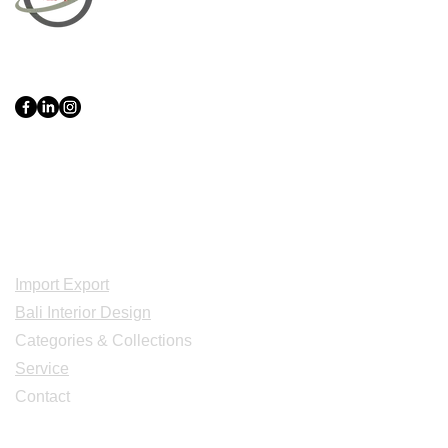
PT Bali PRO Sourcing Import
Export Groupe
Toko.nc
Indonesia, Bali & java :
+62 819 1638
0124
Adresse: Jl. Gn. Tangkuban Perahu
No.228, Kerobokan Kelod, Kec. Kuta
Utara, Kabupaten Badung, Bali 80361
Acceuil
Import Export
Bali Interior Design
Categories & Collections
Service
Contact
Studio Design