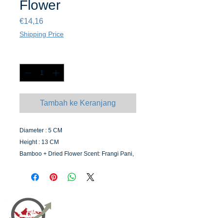
Flower
Harga
€14,16
Shipping Price
Kuantitas
*
Tambah ke Keranjang
Diameter : 5 CM
Height : 13 CM
Bamboo + Dried Flower Scent: Frangi Pani,
Jasmine, Lavender, Lemon Grass,
Tuberose, Gardenia, Sandal Wood, Rose,
Musk, Mint, Cinamon