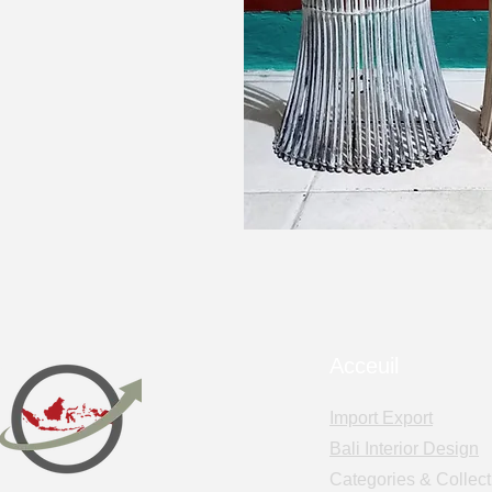
Acceuil
Import Export
Bali Interior Design
Categories & Collect