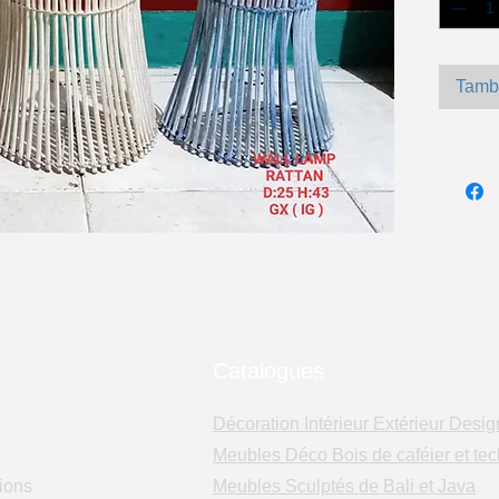
Tamb
Catalogues
Décoration Intérieur Extérieur Desig
Meubles Déco Bois de caféier et tec
ions
Meubles Sculptés de Bali et Java