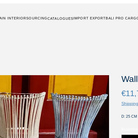
AIN INTERIOR
SOURCING
IMPORT EXPORT
BALI PRO CARG
CATALOGUES
Wal
€11,
Shipping
D: 25 CM
Kuantita