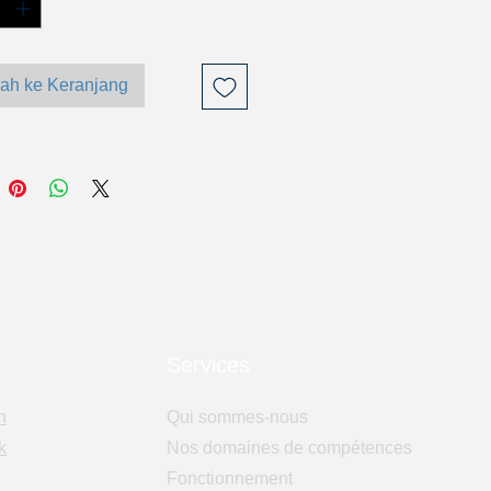
ah ke Keranjang
Services
n
Qui sommes-nous
k
Nos domaines de compétences
Fonctionnement