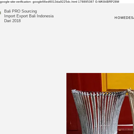
google-site-verification: google66ed6013da9225dc.html
178895387
G-WK84BRP28M
Bali PRO Sourcing
Import Export Bali Indonesia
HOME
DES
Dari 2018