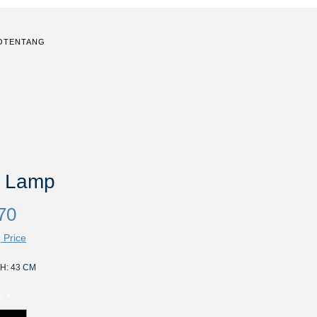
O
TENTANG
l Lamp
Harga
70
 Price
 H: 43 CM
s
*