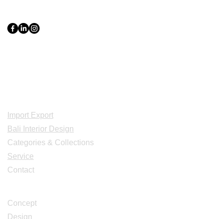
PT Bali PRO Sourcing Import
Export Groupe
Toko.nc
Indonesia, Bali & java :
+62 819 1638
0124
Adresse: Jl. Gn. Tangkuban Perahu
No.228, Kerobokan Kelod, Kec. Kuta
Utara, Kabupaten Badung, Bali 80361
Acceuil
Import Export
Bali Interior Design
Categories & Collections
Service
Contact
Studio Design
Concept
Design