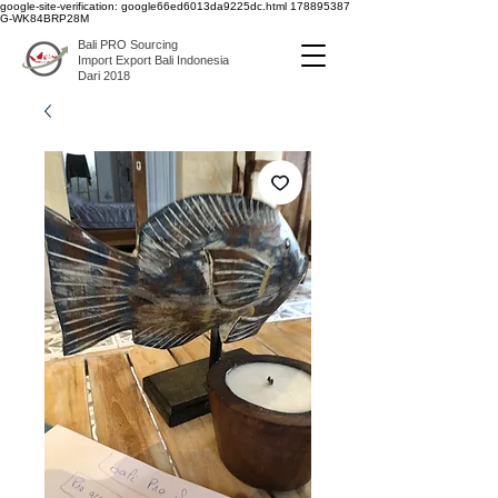
google-site-verification: google66ed6013da9225dc.html
178895387
G-WK84BRP28M
Bali PRO Sourcing
Import Export Bali Indonesia
Dari 2018