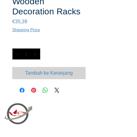
Wooden
Decoration Racks
Harga
€35,39
Shipping Price
Kuantitas
*
Tambah ke Keranjang
PT Bali PRO Sourcing Import