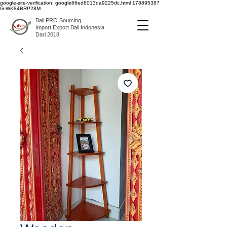
google-site-verification: google66ed6013da9225dc.html
178895387
G-WK84BRP28M
Bali PRO Sourcing
Import Export Bali Indonesia
Dari 2018