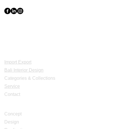
Export Groupe
Toko.nc
Indonesia, Bali & java :
+62 819 1638
0124
Adresse: Jl. Gn. Tangkuban Perahu
No.228, Kerobokan Kelod, Kec. Kuta
Utara, Kabupaten Badung, Bali 80361
Acceuil
Import Export
Bali Interior Design
Categories & Collections
Service
Contact
Studio Design
Concept
Design