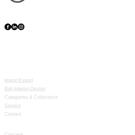
PT Bali PRO Sourcing Import
Export Groupe
Toko.nc
Indonesia, Bali & java :
+62 819 1638
0124
Adresse: Jl. Gn. Tangkuban Perahu
No.228, Kerobokan Kelod, Kec. Kuta
Utara, Kabupaten Badung, Bali 80361
Acceuil
Import Export
Bali Interior Design
Categories & Collections
Service
Contact
Studio Design
Concept