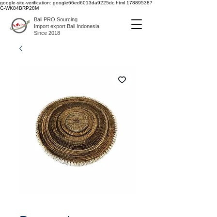
google-site-verification: google66ed6013da9225dc.html
178895387
G-WK84BRP28M
Bali PRO Sourcing
Import export Bali Indonesia
Since 2018