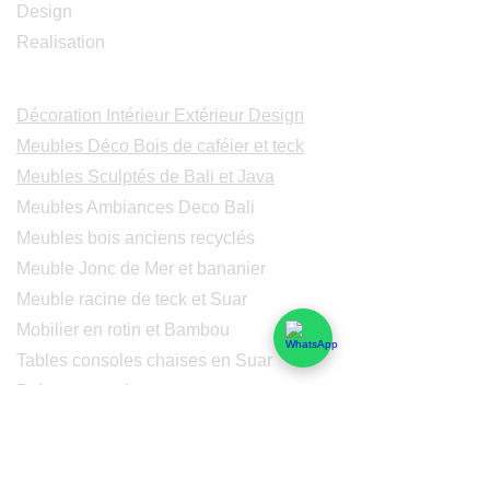
Design
Realisation
Catalogues
Décoration Intérieur Extérieur Design
Meubles Déco Bois de caféier et teck
Meubles Sculptés de Bali et Java
Meubles Ambiances Deco Bali
Meubles bois anciens recyclés
Meuble Jonc de Mer et bananier
Meuble racine de teck et Suar
Mobilier en rotin et Bambou
Tables consoles chaises en Suar
Peintures modernes
Peintres et peintures de Bali
Lampe Luminaires Eclairage
Eclairage - Lumaines en cuivre