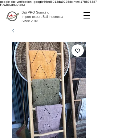
google-site-verification: google66ed6013da9225dc.html
178895387
G-WK84BRP28M
Bali PRO Sourcing
Import export Bali Indonesia
Since 2018