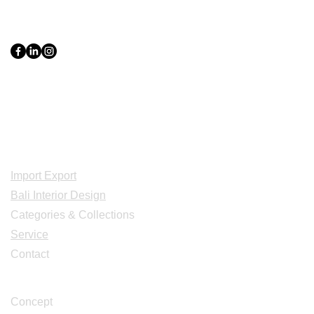
PT Bali PRO Sourcing Import
Export Groupe
Toko.nc
Indonesia, Bali & java :
+62 819 1638
0124
Adresse: Jl. Gn. Tangkuban Perahu
No.228, Kerobokan Kelod, Kec. Kuta
Utara, Kabupaten Badung, Bali 80361
Acceuil
Import Export
Bali Interior Design
Categories & Collections
Service
Contact
Studio Design
Concept