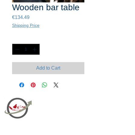
Wooden bar table
Price
€134.49
Shipping Price
Quantity
*
Add to Cart
PT Bali PRO Sourcing Import
Export Groupe
Toko.nc