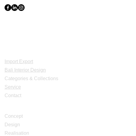
Indonesia, Bali & java :
+62 819 1638
0124
Adresse: Jl. Gn. Tangkuban Perahu
No.228, Kerobokan Kelod, Kec. Kuta
Utara, Kabupaten Badung, Bali 80361
Acceuil
Import Export
Bali Interior Design
Categories & Collections
Service
Contact
Studio Design
Concept
Design
Realisation