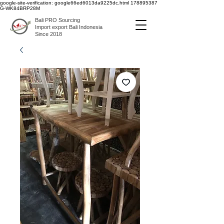
google-site-verification: google66ed6013da9225dc.html
178895387
G-WK84BRP28M
Bali PRO Sourcing
Import export Bali Indonesia
Since 2018