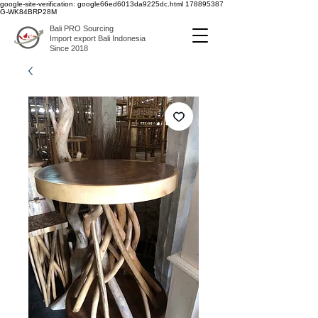
google-site-verification: google66ed6013da9225dc.html
178895387
G-WK84BRP28M
Bali PRO Sourcing
Import export Bali Indonesia
Since 2018