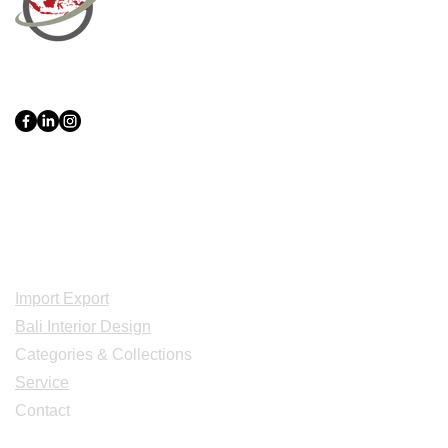
PT Bali PRO Sourcing Import
Export Groupe
Toko.nc
Indonesia, Bali & java :
+62 819 1638
0124
Adresse: Jl. Gn. Tangkuban Perahu
No.228, Kerobokan Kelod, Kec. Kuta
Utara, Kabupaten Badung, Bali 80361
Acceuil
Import Export
Bali Interior Design
Categories & Collections
Service
Contact
Studio Design