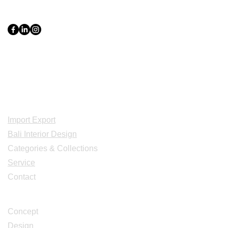
PT Bali PRO Sourcing Import
Export Groupe
Toko.nc
Indonesia, Bali & java :
+62 819 1638
0124
Adresse: Jl. Gn. Tangkuban Perahu
No.228, Kerobokan Kelod, Kec. Kuta
Utara, Kabupaten Badung, Bali 80361
Acceuil
Import Export
Bali Interior Design
Categories & Collections
Service
Contact
Studio Design
Concept
Design