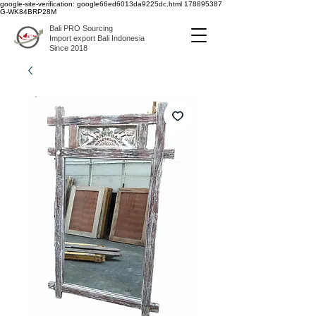
google-site-verification: google66ed6013da9225dc.html
178895387
G-WK84BRP28M
Bali PRO Sourcing
Import export Bali Indonesia
Since 2018