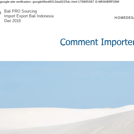
google-site-verification: google66ed6013da9225dc.html
178895387
G-WK84BRP28M
Bali PRO Sourcing
Import Export Bali Indonesia
HOME
DES
Dari 2018
Comment Importer d