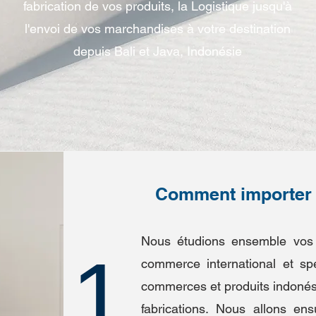
fabrication de vos produits, la Logistique jusqu'à
l'envoi de vos marchandises à votre destination
depuis Bali et Java, Indonésie
Comment importer d
Nous étudions ensemble vos 
1
commerce international et spé
commerces et produits indonési
fabrications.
Nous allons ensui