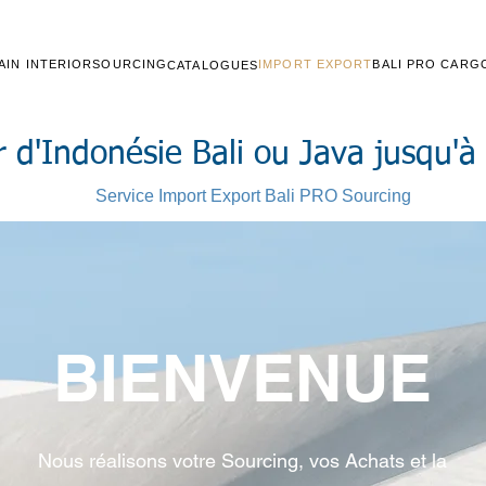
AIN INTERIOR
SOURCING
IMPORT EXPORT
BALI PRO CARG
CATALOGUES
'Indonésie Bali ou Java jusqu'à 
Service Import Export Bali PRO Sourcing
BIENVENUE
Nous réalisons votre Sourcing, vos Achats et la