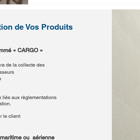
tion de Vos Produits
a nommé « CARGO »
a de la collecte des
sseurs
e
 liés aux règlementations
tion.
 le client
 maritime ou aérienne