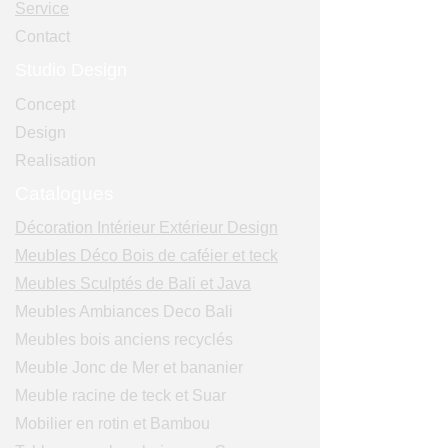
Service
Contact
Studio Design
Concept
Design
Realisation
Catalogues
Décoration Intérieur Extérieur Design
Meubles Déco Bois de caféier et teck
Meubles Sculptés de Bali et Java
Meubles Ambiances Deco Bali
Meubles bois anciens recyclés
Meuble Jonc de Mer et bananier
Meuble racine de teck et Suar
Mobilier en rotin et Bambou