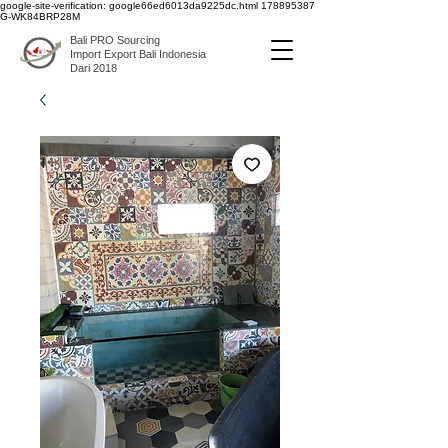
google-site-verification: google66ed6013da9225dc.html
178895387
G-WK84BRP28M
Bali PRO Sourcing
Import Export Bali Indonesia
Dari 2018