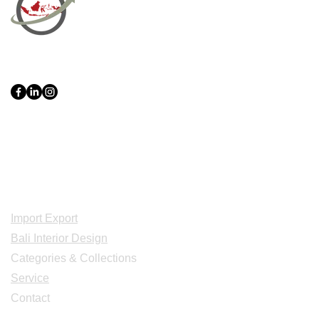
PT Bali PRO Sourcing Import
Export Groupe
Toko.nc
Indonesia, Bali & java :
+62 819 1638
0124
Adresse: Jl. Gn. Tangkuban Perahu
No.228, Kerobokan Kelod, Kec. Kuta
Utara, Kabupaten Badung, Bali 80361
Acceuil
Import Export
Bali Interior Design
Categories & Collections
Service
Contact