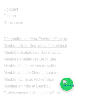
Studio Design
Concept
Design
Realisation
Catalogues
Décoration Intérieur Extérieur Design
Meubles Déco Bois de caféier et teck
Meubles Sculptés de Bali et Java
Meubles Ambiances Deco Bali
Meubles bois anciens recyclés
Meuble Jonc de Mer et bananier
Meuble racine de teck et Suar
Mobilier en rotin et Bambou
Tables consoles chaises en Suar
Peintures modernes
Peintres et peintures de Bali