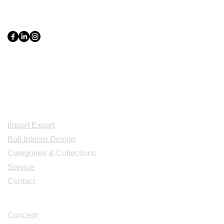
PT Bali PRO Sourcing Import
Export Groupe
Toko.nc
Indonesia, Bali & java :
+62 819 1638
0124
Adresse: Jl. Gn. Tangkuban Perahu
No.228, Kerobokan Kelod, Kec. Kuta
Utara, Kabupaten Badung, Bali 80361
Acceuil
Import Export
Bali Interior Design
Categories & Collections
Service
Contact
Studio Design
Concept