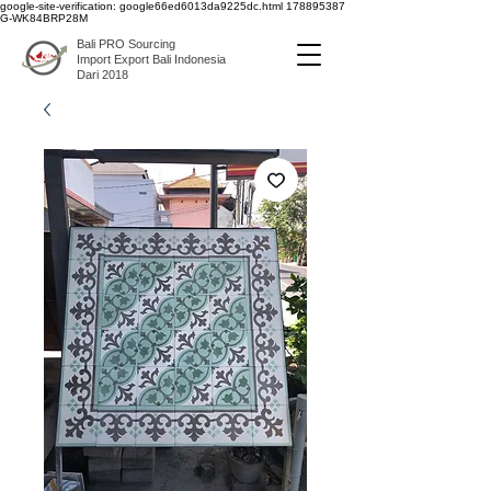
google-site-verification: google66ed6013da9225dc.html
178895387
G-WK84BRP28M
Bali PRO Sourcing
Import Export Bali Indonesia
Dari 2018