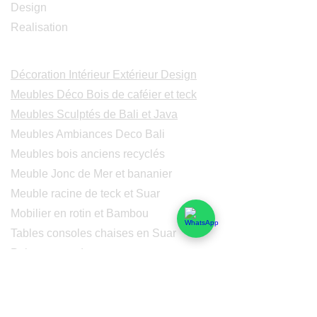
Design
Realisation
Catalogues
Décoration Intérieur Extérieur Design
Meubles Déco Bois de caféier et teck
Meubles Sculptés de Bali et Java
Meubles Ambiances Deco Bali
Meubles bois anciens recyclés
Meuble Jonc de Mer et bananier
Meuble racine de teck et Suar
Mobilier en rotin et Bambou
Tables consoles chaises en Suar
Peintures modernes
Peintres et peintures de Bali
Lampe Luminaires Eclairage
Eclairage - Lumaines en cuivre