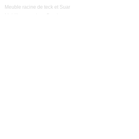
Meuble racine de teck et Suar
Mobilier en rotin et Bambou
Tables consoles chaises en Suar
Peintures modernes
Peintres et peintures de Bali
Lampe Luminaires Eclairage
Eclairage - Lumaines en cuivre
Others
Services
Qui sommes-nous
Nos domaines de compétences
Fonctionnement
Logistique
Rémunérations & Services
Bali Pro Cargo