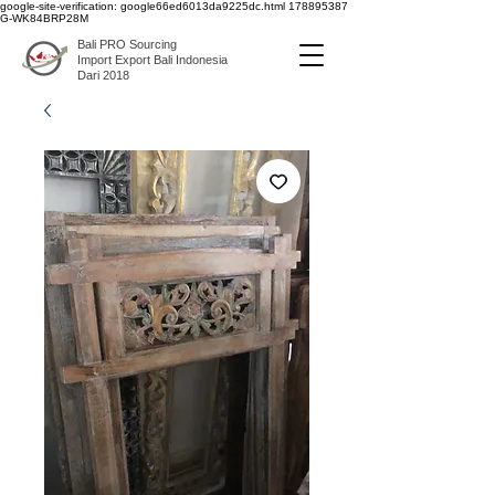
google-site-verification: google66ed6013da9225dc.html
178895387
G-WK84BRP28M
Bali PRO Sourcing
Import Export Bali Indonesia
Dari 2018