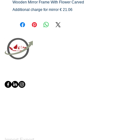
Wooden Mirror Frame With Flower Carved
Additional charge for mirror € 21.06
PT Bali PRO Sourcing Import
Export Groupe
Toko.nc
Indonesia, Bali & java :
+62 819 1638
0124
Adresse: Jl. Gn. Tangkuban Perahu
No.228, Kerobokan Kelod, Kec. Kuta
Utara, Kabupaten Badung, Bali 80361
Acceuil
Import Export