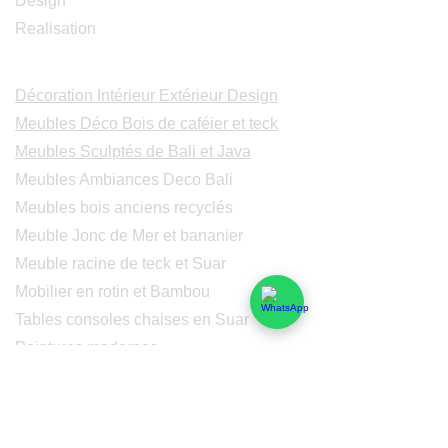
Design
Realisation
Catalogues
Décoration Intérieur Extérieur Design
Meubles Déco Bois de caféier et teck
Meubles Sculptés de Bali et Java
Meubles Ambiances Deco Bali
Meubles bois anciens recyclés
Meuble Jonc de Mer et bananier
Meuble racine de teck et Suar
Mobilier en rotin et Bambou
Tables consoles chaises en Suar
Peintures modernes
Peintres et peintures de Bali
Lampe Luminaires Eclairage
Eclairage - Lumaines en cuivre