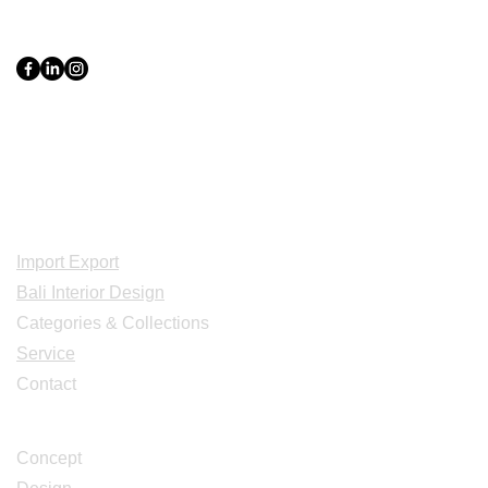
PT Bali PRO Sourcing Import
Export Groupe
Toko.nc
Indonesia, Bali & java :
+62 819 1638
0124
Adresse: Jl. Gn. Tangkuban Perahu
No.228, Kerobokan Kelod, Kec. Kuta
Utara, Kabupaten Badung, Bali 80361
Acceuil
Import Export
Bali Interior Design
Categories & Collections
Service
Contact
Studio Design
Concept