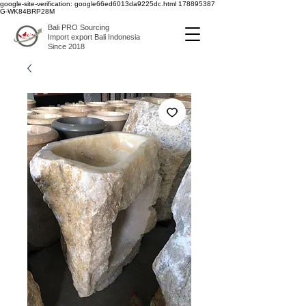
google-site-verification: google66ed6013da9225dc.html
178895387
G-WK84BRP28M
Bali PRO Sourcing
Import export Bali Indonesia
Since 2018