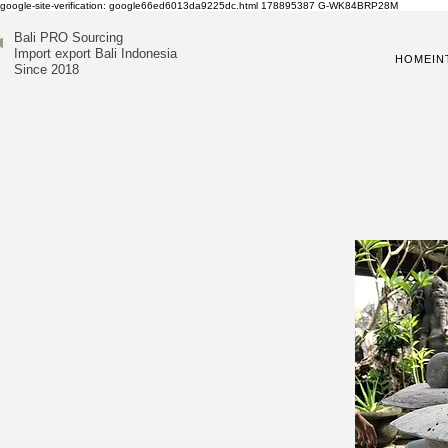
google-site-verification: google66ed6013da9225dc.html
178895387
G-WK84BRP28M
Bali PRO Sourcing
Import export Bali Indonesia
HOME
IN
Since 2018