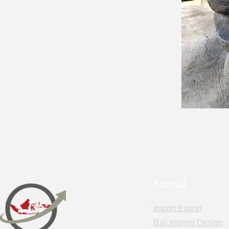
Acceuil
Import Export
Bali Interior Design