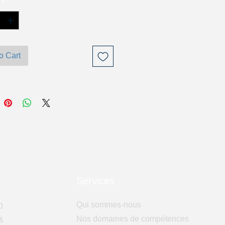
*
o Cart
Services
n
Qui sommes-nous
k
Nos domaines de compétences