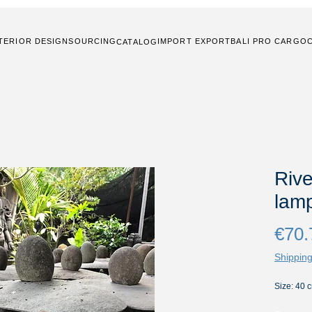
TERIOR DESIGN
SOURCING
IMPORT EXPORT
BALI PRO CARGO
CATALOG
Rive
lam
€70.
Shipping
Size: 40 