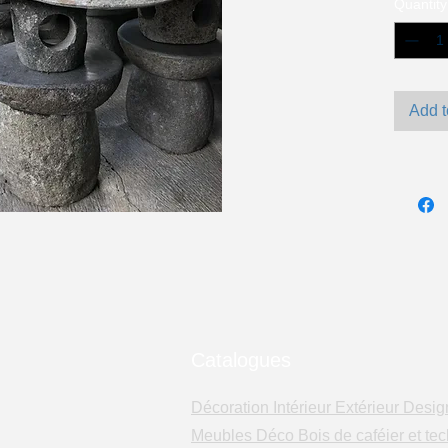
Quantity
Add t
Catalogues
Décoration Intérieur Extérieur Desig
Meubles Déco Bois de caféier et tec