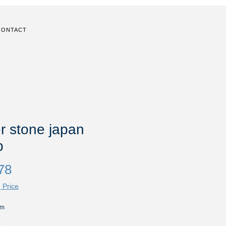
CONTACT
r stone japan
p
Price
78
 Price
cm