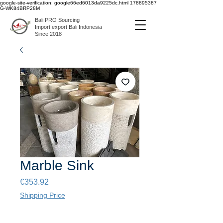
google-site-verification: google66ed6013da9225dc.html
178895387
G-WK84BRP28M
Bali PRO Sourcing
Import export Bali Indonesia
Since 2018
Marble Sink
Price
€353.92
Shipping Price
Quantity
*