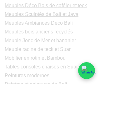
Meubles Déco Bois de caféier et teck
Meubles Sculptés de Bali et Java
Meubles Ambiances Deco Bali
Meubles bois anciens recyclés
Meuble Jonc de Mer et bananier
Meuble racine de teck et Suar
Mobilier en rotin et Bambou
Tables consoles chaises en Suar
Peintures modernes
Peintres et peintures de Bali
Lampe Luminaires Eclairage
Eclairage - Lumaines en cuivre
Others
Services
Qui sommes-nous