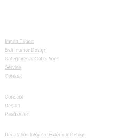
0124
Adresse: Jl. Gn. Tangkuban Perahu
No.228, Kerobokan Kelod, Kec. Kuta
Utara, Kabupaten Badung, Bali 80361
Acceuil
Import Export
Bali Interior Design
Categories & Collections
Service
Contact
Studio Design
Concept
Design
Realisation
Catalogues
Décoration Intérieur Extérieur Design