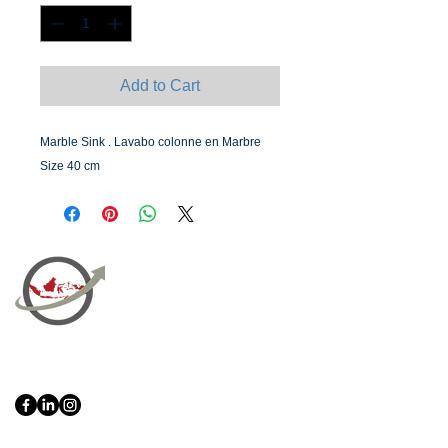
Add to Cart
Marble Sink . Lavabo colonne en Marbre
Size 40 cm
PT Bali PRO Sourcing Import
Export Groupe
Toko.nc
Indonesia, Bali & java :
+62 819 1638